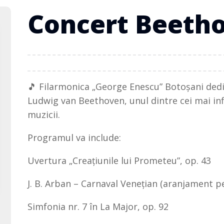
Concert Beeth
🎵 Filarmonica „George Enescu” Botoșani dedic
Ludwig van Beethoven, unul dintre cei mai inf
muzicii.
Programul va include:
Uvertura „Creațiunile lui Prometeu”, op. 43
J. B. Arban – Carnaval Venețian (aranjament p
Simfonia nr. 7 în La Major, op. 92