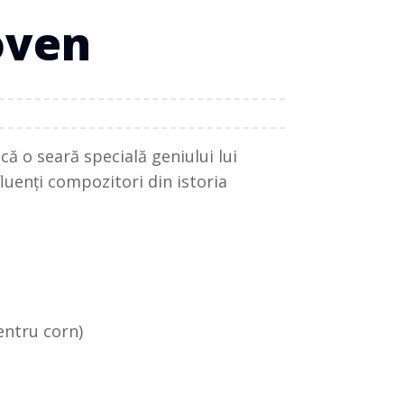
oven
ă o seară specială geniului lui
luenți compozitori din istoria
entru corn)