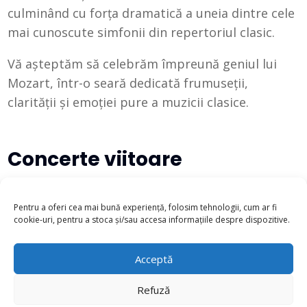
culminând cu forța dramatică a uneia dintre cele
mai cunoscute simfonii din repertoriul clasic.
Vă așteptăm să celebrăm împreună geniul lui
Mozart, într-o seară dedicată frumuseții,
clarității și emoției pure a muzicii clasice.
Concerte viitoare
There are no upcoming events at this time.
Pentru a oferi cea mai bună experiență, folosim tehnologii, cum ar fi
cookie-uri, pentru a stoca și/sau accesa informațiile despre dispozitive.
Acceptă
Refuză
© 2022 - 2025 - Filarmonica "George Enescu" Botoșani