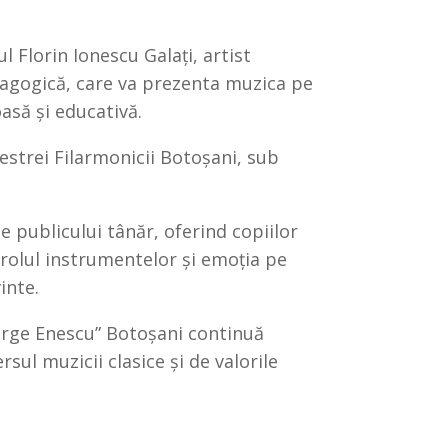
l Florin Ionescu Galați, artist
edagogică, care va prezenta muzica pe
asă și educativă.
strei Filarmonicii Botoșani, sub
e publicului tânăr, oferind copiilor
 rolul instrumentelor și emoția pe
inte.
eorge Enescu” Botoșani continuă
sul muzicii clasice și de valorile