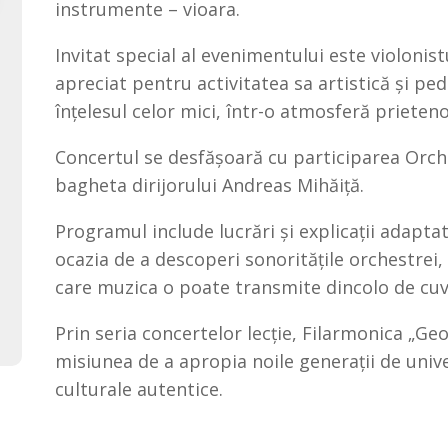
instrumente – vioara.
Invitat special al evenimentului este violonistu
apreciat pentru activitatea sa artistică și p
înțelesul celor mici, într-o atmosferă prieteno
Concertul se desfășoară cu participarea Orche
bagheta dirijorului Andreas Mihăiță.
Programul include lucrări și explicații adaptat
ocazia de a descoperi sonoritățile orchestrei,
care muzica o poate transmite dincolo de cuv
Prin seria concertelor lecție, Filarmonica „G
misiunea de a apropia noile generații de univer
culturale autentice.