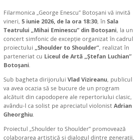
Filarmonica „George Enescu” Botoșani vă invită
vineri,
5 iunie 2026, de la ora 18:30
, în
Sala
Teatrului „Mihai Eminescu” din Botoșani
, la un
concert simfonic de excepție organizat în cadrul
proiectului
„Shoulder to Shoulder”
, realizat în
parteneriat cu
Liceul de Artă „Ștefan Luchian”
Botoșani
.
Sub bagheta dirijorului
Vlad Vizireanu
, publicul
va avea ocazia să se bucure de un program
alcătuit din capodopere ale repertoriului clasic,
avându-l ca solist pe apreciatul violonist
Adrian
Gheorghiu
.
Proiectul „Shoulder to Shoulder” promovează
colaborarea artistică și dialogul dintre generații,