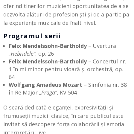
oferind tinerilor muzicieni oportunitatea de a se
dezvolta alături de profesioniști și de a participa
la experiențe muzicale de înalt nivel.
Programul serii
Felix Mendelssohn-Bartholdy
– Uvertura
„Hebridele”
, op. 26
Felix Mendelssohn-Bartholdy
– Concertul nr.
1 în mi minor pentru vioară și orchestră, op.
64
Wolfgang Amadeus Mozart
– Simfonia nr. 38
în Re Major
„Praga”
, KV 504
O seară dedicată eleganței, expresivității și
frumuseții muzicii clasice, în care publicul este
invitat să descopere forța colaborării și emoția
interpretării live.