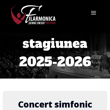
stagiunea
2025-2026
Concert simfonic