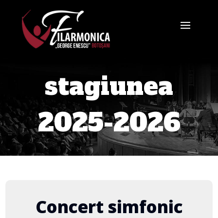
stagiunea
2025-2026
Concert simfonic