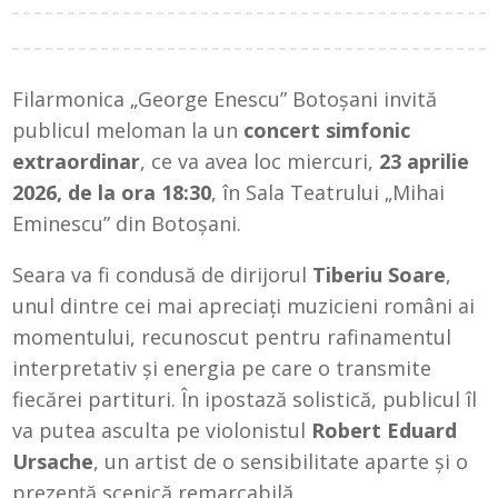
Filarmonica „George Enescu” Botoșani invită
publicul meloman la un
concert simfonic
extraordinar
, ce va avea loc miercuri,
23 aprilie
2026, de la ora 18:30
, în Sala Teatrului „Mihai
Eminescu” din Botoșani.
Seara va fi condusă de dirijorul
Tiberiu Soare
,
unul dintre cei mai apreciați muzicieni români ai
momentului, recunoscut pentru rafinamentul
interpretativ și energia pe care o transmite
fiecărei partituri. În ipostază solistică, publicul îl
va putea asculta pe violonistul
Robert Eduard
Ursache
, un artist de o sensibilitate aparte și o
prezență scenică remarcabilă.