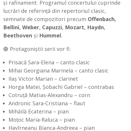
și rafinament. Programul concertului cuprinde
lucrări de referință din repertoriul clasic,
semnate de compozitori precum
Offenbach,
Bellini, Weber, Capuzzi, Mozart, Haydn,
Beethoven
și
Hummel
.
🟢 Protagoniștii serii vor fi:
Prisacă Sara-Elena – canto clasic
Mihai Georgiana Marinela – canto clasic
Ilaș Victor-Marian – clarinet
Horga Matei, Șobachi Gabriel – contrabas
Cotruță Matias-Alexandru – corn
Andronic Sara-Cristiana – flaut
Mihăilă Ecaterina – pian
Moțoc Maria-Raluca – pian
Havîrneanu Bianca-Andreea – pian