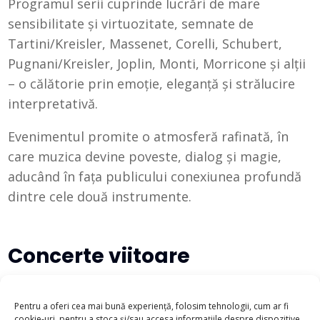
Programul serii cuprinde lucrări de mare
sensibilitate și virtuozitate, semnate de
Tartini/Kreisler, Massenet, Corelli, Schubert,
Pugnani/Kreisler, Joplin, Monti, Morricone și alții
– o călătorie prin emoție, eleganță și strălucire
interpretativă.
Evenimentul promite o atmosferă rafinată, în
care muzica devine poveste, dialog și magie,
aducând în fața publicului conexiunea profundă
dintre cele două instrumente.
Concerte viitoare
There are no upcoming events at this time.
Pentru a oferi cea mai bună experiență, folosim tehnologii, cum ar fi
cookie-uri, pentru a stoca și/sau accesa informațiile despre dispozitive.