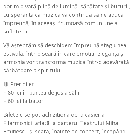
dorim o vară plină de lumină, sănătate și bucurii,
cu speranța că muzica va continua să ne aducă
împreună, în aceeași frumoasă comuniune a
sufletelor.
Vă așteptăm să deschidem împreună stagiunea
estivală, într-o seară în care emoția, eleganța și
armonia vor transforma muzica într-o adevărată
sărbătoare a spiritului.
🔴 Preț bilet
– 80 lei în partea de jos a sãlii
– 60 lei la bacon
Biletele se pot achiziționa de la casieria
Filarmonicii aflatã la parterul Teatrului Mihai
Eminescu şi seara, înainte de concert, începând