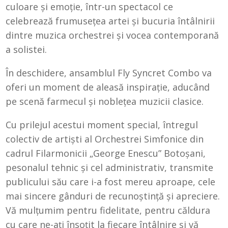
culoare și emoție, într-un spectacol ce
celebrează frumusețea artei și bucuria întâlnirii
dintre muzica orchestrei și vocea contemporană
a solistei.
În deschidere, ansamblul Fly Syncret Combo va
oferi un moment de aleasă inspirație, aducând
pe scenă farmecul și noblețea muzicii clasice.
Cu prilejul acestui moment special, întregul
colectiv de artişti al Orchestrei Simfonice din
cadrul Filarmonicii „George Enescu” Botoșani,
pesonalul tehnic şi cel administrativ, transmite
publicului său care i-a fost mereu aproape, cele
mai sincere gânduri de recunoștință și apreciere.
Vă mulțumim pentru fidelitate, pentru căldura
cu care ne-ați însoțit la fiecare întâlnire și vă