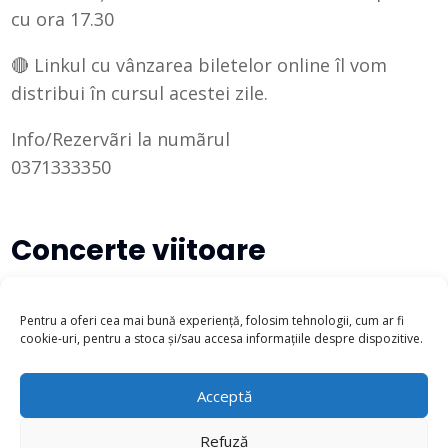
cu ora 17.30
🔴 Linkul cu vânzarea biletelor online îl vom
distribui în cursul acestei zile.
Info/Rezervãri la numãrul
0371333350
Concerte viitoare
There are no upcoming events at this time.
Pentru a oferi cea mai bună experiență, folosim tehnologii, cum ar fi
cookie-uri, pentru a stoca și/sau accesa informațiile despre dispozitive.
Acceptă
Refuză