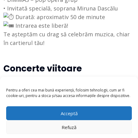
• Invitată specială, soprana Miruna Dascălu
Durată: aproximativ 50 de minute
Intrarea este liberă!
Te așteptăm cu drag să celebrăm muzica, chiar
în cartierul tău!
Concerte viitoare
There are no upcoming events at this time.
Pentru a oferi cea mai bună experiență, folosim tehnologii, cum ar fi
cookie-uri, pentru a stoca și/sau accesa informațiile despre dispozitive.
Acceptă
Refuză
© 2022 - 2025 - Filarmonica "George Enescu" Botoșani