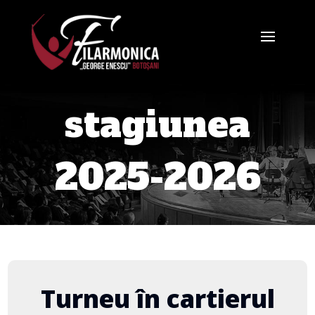
stagiunea
2025-2026
Turneu în cartierul