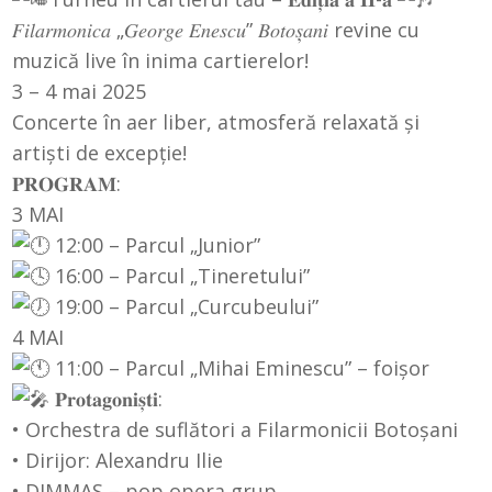
𝐹𝑖𝑙𝑎𝑟𝑚𝑜𝑛𝑖𝑐𝑎 „𝐺𝑒𝑜𝑟𝑔𝑒 𝐸𝑛𝑒𝑠𝑐𝑢” 𝐵𝑜𝑡𝑜𝑠̦𝑎𝑛𝑖 revine cu
muzică live în inima cartierelor!
3 – 4 mai 2025
Concerte în aer liber, atmosferă relaxată și
artiști de excepție!
𝐏𝐑𝐎𝐆𝐑𝐀𝐌:
3 MAI
12:00 – Parcul „Junior”
16:00 – Parcul „Tineretului”
19:00 – Parcul „Curcubeului”
4 MAI
11:00 – Parcul „Mihai Eminescu” – foișor
𝐏𝐫𝐨𝐭𝐚𝐠𝐨𝐧𝐢𝐬̦𝐭𝐢:
• Orchestra de suflători a Filarmonicii Botoșani
• Dirijor:
Alexandru Ilie
• DIMMAS – pop opera grup