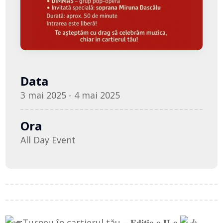
Data
3 mai 2025 - 4 mai 2025
Ora
All Day Event
Turneu în cartierul tău – 𝐄𝐝𝐢𝐭̦𝐢𝐚 𝐚 𝐈𝐈-𝐚