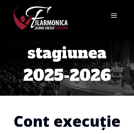
stagiunea
2025-2026
Cont execuție