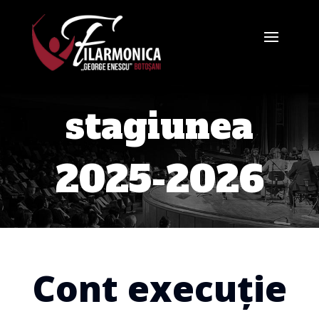
stagiunea
2025-2026
Cont execuție