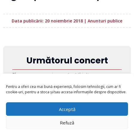
Data publicării: 20 noiembrie 2018
|
Anunturi publice
Următorul concert
There are no upcoming events at this time.
Pentru a oferi cea mai bună experiență, folosim tehnologii, cum ar fi
cookie-uri, pentru a stoca și/sau accesa informațiile despre dispozitive.
Acceptă
Refuză
© 2022 - 2025 - Filarmonica "George Enescu" Botoșani